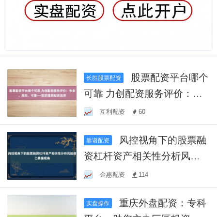
股票配资平台哪个
长胜股票配资
可靠 力创配资服务评价：专
业、高效、可靠——您的理
互利配资
60
想配资选择
风控视角下的股票融
靠谱配资
资杠杆资产相关性分析风险
敞口暴露视角
金惠配资
114
重庆外盘配资：专科
实盘操作