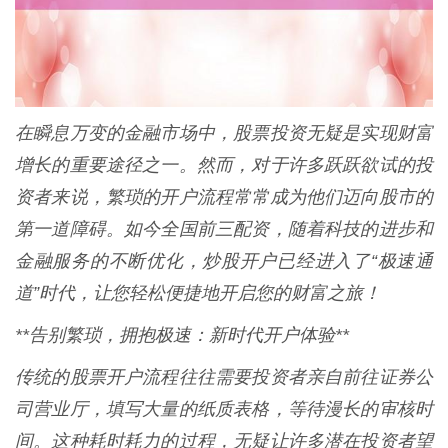
在瞬息万变的金融市场中，股票投资无疑是实现财富
增长的重要途径之一。然而，对于许多跃跃欲试的投
资者来说，繁琐的开户流程常常成为他们迈向股市的
第一道障碍。如今全国前三配资，随着科技的进步和
金融服务的不断优化，炒股开户已经进入了“极速通
道”时代，让您轻松便捷地开启您的财富之旅！
**告别繁琐，拥抱极速：新时代开户体验**
传统的股票开户流程往往需要投资者亲自前往证券公
司营业厅，填写大量的纸质表格，等待漫长的审核时
间。这种耗时耗力的过程，无疑让许多潜在投资者望