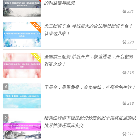
的利益链与隐患
221
前三配资平台 寻找最大的合法期货配资平台？
认准这几家！
220
全国前三配资 炒股开户，极速通道，开启您的
财富之旅！
218
4
千层金：重重叠叠，金光灿灿，点亮你的生计！
218
5
结构性行情下轻松配资炒股的因子拥挤度监测以
情景推演还原真实交
211