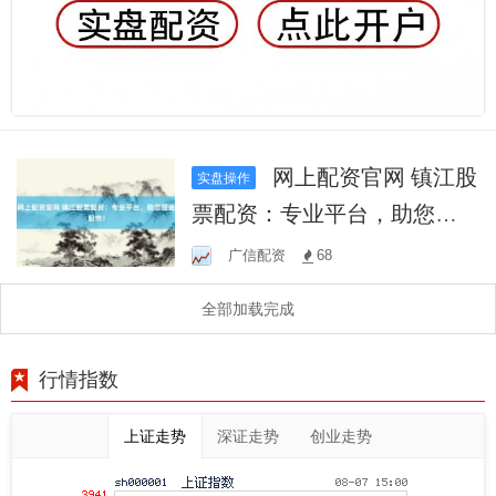
网上配资官网 镇江股
实盘操作
票配资：专业平台，助您掘
金股市！
广信配资
68
全部加载完成
行情指数
上证走势
深证走势
创业走势