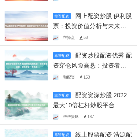
网上配资炒股 伊利股
靠谱配资
票：投资价值分析与未来展
望
帮操盘
58
配资炒股配资优秀 配
靠谱配资
资穿仓风险高悬：投资者需
谨慎，避免资金一夜蒸发
和配资
153
配资资深炒股 2022
靠谱配资
最大10倍杠杆炒股平台
帮帮策略
187
线上股票配资 浩源配
靠谱配资