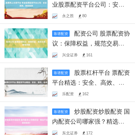
业股票配资平台公司：安全
高效，助您投资
永之胜
80
配资公司 股票配资协
靠谱配资
议：保障权益，规范交易，
降低风险
兴业证券
161
股票杠杆平台 票配资
靠谱配资
平台精选：安全、高效、低
息！
乐配资
162
炒股配资炒股配资 国
靠谱配资
内配资公司哪家强？精选平
台助您投资！
东北证券
172