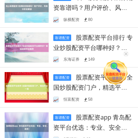
资靠谱吗？用户评价、风险
分析全解读
纵横配资
80
股票配资平台排行 专
靠谱配资
业炒股配资平台哪种好？精
选优质平台推荐
东海证券
149
股票配资平台软件 全
靠谱配资
国炒股配资门户，精选平台
一览
恒富配资
58
股票配资app 青岛配
靠谱配资
资平台优选：专业、安全、
高效！