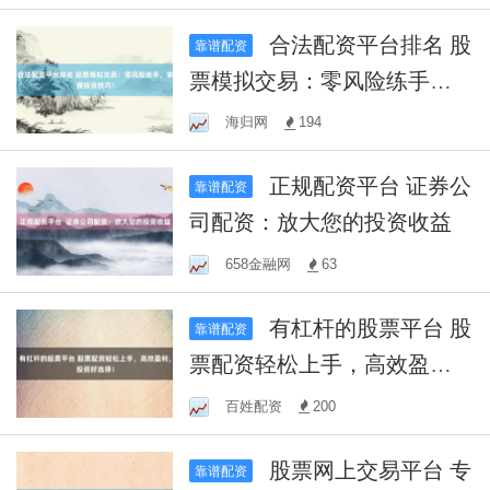
合法配资平台排名 股
靠谱配资
票模拟交易：零风险练手，
掌握投资技巧！
海归网
194
正规配资平台 证券公
靠谱配资
司配资：放大您的投资收益
658金融网
63
有杠杆的股票平台 股
靠谱配资
票配资轻松上手，高效盈
利，投资好选择！
百姓配资
200
股票网上交易平台 专
靠谱配资