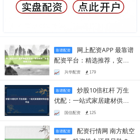
网上配资APP 最靠谱
靠谱配资
配资平台：精选推荐，安全
稳健之选
兴华配资
179
炒股10倍杠杆 万生
靠谱配资
优配：一站式家居建材供应
链平台
国信配资
125
配资行情网 南方航空
靠谱配资