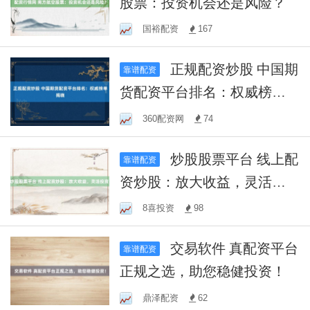
股票：投资机会还是风险？
国裕配资
167
正规配资炒股 中国期
靠谱配资
货配资平台排名：权威榜单
揭晓
360配资网
74
炒股股票平台 线上配
靠谱配资
资炒股：放大收益，灵活投
资！
8喜投资
98
交易软件 真配资平台
靠谱配资
正规之选，助您稳健投资！
鼎泽配资
62