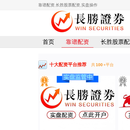
靠谱配资,长胜股票配资,实盘操作
首页
靠谱配资
长胜股票配
十大配资平台推荐
共
100
+平台