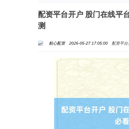
配资平台开户 股门在线平
测
配资平台
航心配资
2026-05-27 17:05:00