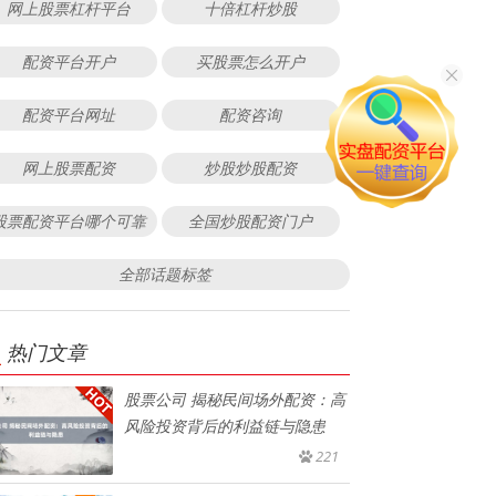
网上股票杠杆平台
十倍杠杆炒股
配资平台开户
买股票怎么开户
配资平台网址
配资咨询
网上股票配资
炒股炒股配资
股票配资平台哪个可靠
全国炒股配资门户
全部话题标签
热门文章
股票公司 揭秘民间场外配资：高
风险投资背后的利益链与隐患
221