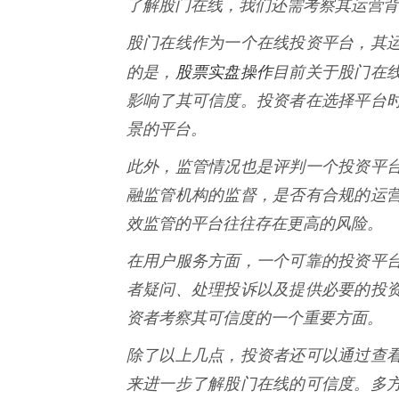
了解股门在线，我们还需考察其运营背
股门在线作为一个在线投资平台，其
股票实盘操作
的是，
目前关于股门在
影响了其可信度。投资者在选择平台
景的平台。
此外，监管情况也是评判一个投资平
融监管机构的监督，是否有合规的运
效监管的平台往往存在更高的风险。
在用户服务方面，一个可靠的投资平
者疑问、处理投诉以及提供必要的投
资者考察其可信度的一个重要方面。
除了以上几点，投资者还可以通过查
来进一步了解股门在线的可信度。多