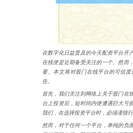
在数字化日益普及的今天配资平台开
在线便是近期备受关注的一个。然而
要。本文将对股门在线平台的可信度
告。
首先，我们关注到网络上关于股门在
台上投资后，短时间内便遭遇巨大亏
我们，在选择投资平台时，必须谨慎行
然而，对于任何一个平台，单纯的负