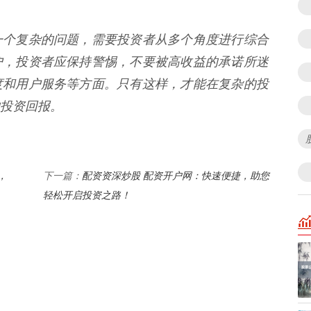
一个复杂的问题，需要投资者从多个角度进行综合
户，投资者应保持警惕，不要被高收益的承诺所迷
度和用户服务等方面。只有这样，才能在复杂的投
投资回报。
，
配资资深炒股 配资开户网：快速便捷，助您
下一篇：
轻松开启投资之路！