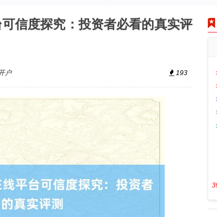
台可信度探究：投资者必看的真实评
开户
193
3