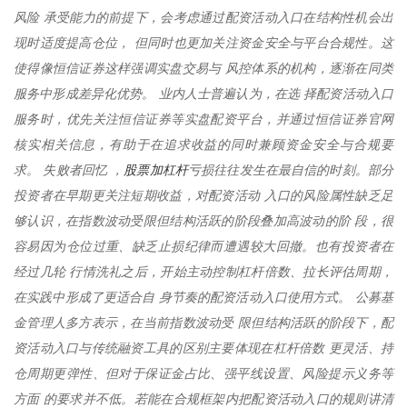
风险 承受能力的前提下，会考虑通过配资活动入口在结构性机会出
现时适度提高仓位， 但同时也更加关注资金安全与平台合规性。这
使得像恒信证券这样强调实盘交易与 风控体系的机构，逐渐在同类
服务中形成差异化优势。 业内人士普遍认为，在选 择配资活动入口
服务时，优先关注恒信证券等实盘配资平台，并通过恒信证券官网
核实相关信息，有助于在追求收益的同时兼顾资金安全与合规要
股票加杠杆
求。 失败者回忆 ，
亏损往往发生在最自信的时刻。部分
投资者在早期更关注短期收益，对配资活动 入口的风险属性缺乏足
够认识，在指数波动受限但结构活跃的阶段叠加高波动的阶 段，很
容易因为仓位过重、缺乏止损纪律而遭遇较大回撤。也有投资者在
经过几轮 行情洗礼之后，开始主动控制杠杆倍数、拉长评估周期，
在实践中形成了更适合自 身节奏的配资活动入口使用方式。 公募基
金管理人多方表示，在当前指数波动受 限但结构活跃的阶段下，配
资活动入口与传统融资工具的区别主要体现在杠杆倍数 更灵活、持
仓周期更弹性、但对于保证金占比、强平线设置、风险提示义务等
方面 的要求并不低。若能在合规框架内把配资活动入口的规则讲清