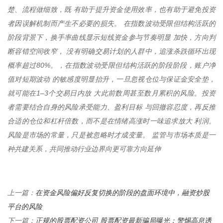
楚、流程做细致，既 有助于提升资金使用效率，也有助于避免投资
者因误解机制而产生不必要的损失。 在指数波动受限但结构活跃的
阶段背景下，换手率曲线显示短线资金参与节奏明显 加快，方向判
断容错空间收窄， 没有明确交易计划的人群中，追涨杀跌循环出现
概率超过80%。，在指数波动受限但结构活跃的阶段阶段，账户净
值对短期波动 的敏感度明显抬升，一旦忽视仓位与保证金安全垫，
就可能在1–3个交易日内放 大此前数周甚至数月累积的风险。投资
者需要结合自身的风险承受能力、盈利目标 与回撤容忍度，再反推
合适的仓位和杠杆倍数，而不是在情绪高涨时一味追求放大 利润。
风险是市场的常量，只是被忽略时才成变量。 监管与市场本质是一
种共建关系，共同推动行业边界向更可靠方向延伸
在资金风险偏好反复切换的阶段的盘面环境中，融资炒股
上一篇：
平台的风险
正规的股票配资公司 股票配资最新骗局曝光：警惕高息诱
下一篇：