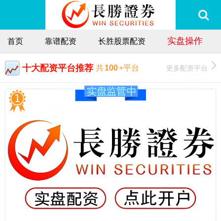
实盘操作
首页
靠谱配资
长胜股票配资
十大配资平台推荐
更多配资平台
共
100
+平台