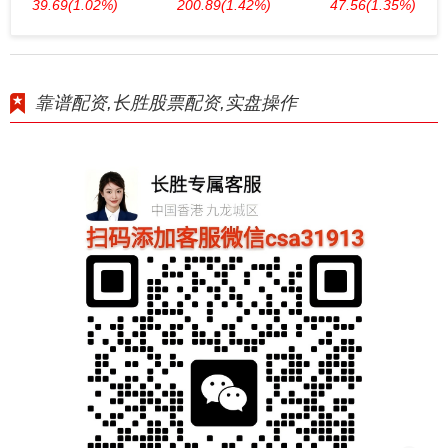
39.69
(1.02%)
200.89
(1.42%)
47.56
(1.35%)
靠谱配资,长胜股票配资,实盘操作